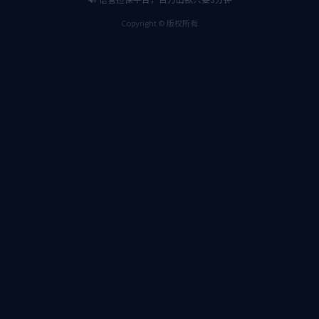
2
载春秋的汽车轮胎拾级而上进入雷锋文化馆，
方，庄严肃穆。苦难童年、翻身少年、鞍钢工作、
志平凡而伟大的一生。在“雷锋箴言”墙前，支部
你是一份光，你是否照亮了一份黑暗……在生活